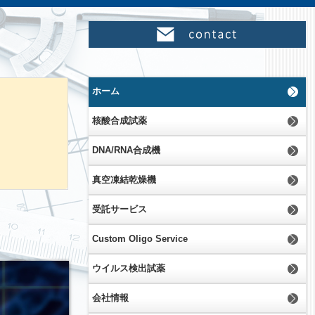
ホーム
核酸合成試薬
DNA/RNA合成機
真空凍結乾燥機
受託サービス
Custom Oligo Service
ウイルス検出試薬
会社情報