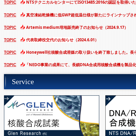
📥
NTSテクニカルセンターにてISO13485:2016の認証を取得いたしま
TOPIC
📥
真空凍結乾燥機に低GWP超低温仕様が新たにラインナップさ
TOPIC
📥
Artemis medium培地販売終了のお知らせ（2024.9.17）
TOPIC
📥
代表取締役交代のお知らせ
（2024.6.01
）
TOPIC
📥
Honeywell社核酸合成溶媒の取り扱いを終了致しました。
TOPIC
📥
「
NEDO事業の成果にて、長鎖DNA合成用核酸合成機を製品化いたしま
TOPIC
Service