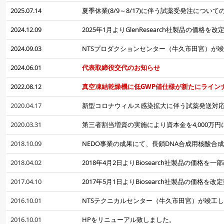
2025.07.14
夏季休業(8/9～8/17)に伴う試薬受発注について
2024.12.09
2025年1月よりGlenResearch社製品の価格を
2024.09.03
NTSプロダクションセンター（牛久市田宮）が
2024.06.01
代表取締役交代のお知らせ
2022.08.12
真空凍結乾燥機に低GWP値仕様が新たにライン
2020.04.17
新型
コロナウィルス感染拡大に伴う試薬発送対
2020.03.31
第三者割当増資の実施により資本金を4,000万
2018.10.09
NEDO事業の成果にて、長鎖DNA合成用核酸合
2018.04.02
2018年4月2日よりBiosearch社製品の価格を
2017.04.10
2017年5月1日よりBiosearch社製品の価格を改
2016.10.01
NTSテクニカルセンター（牛久市田宮）が竣工
2016.10.01
HPをリニューアル致しました。